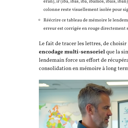
eran), ir (iba, ibas, iba, íbamos, ibais, iban
colonne reste visuellement isolée pour sig
Réécrire ce tableau de mémoire le lendem
erreur est corrigée en rouge directement s
Le fait de tracer les lettres, de choisi
encodage multi-sensoriel
que la si
lendemain force un effort de récupéra
consolidation en mémoire à long ter