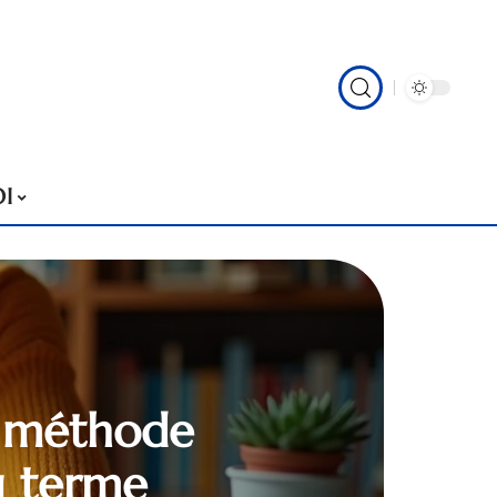
I
: méthode
g terme