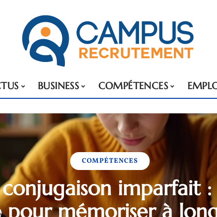
TUS
BUSINESS
COMPÉTENCES
EMPLO
COMPÉTENCES
 conjugaison imparfait 
le pour mémoriser à lon