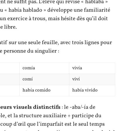
t ne suffit pas. L’élève qui révise « hablaba »
ou « había hablado » développe une familiarité
un exercice à trous, mais hésite dès qu’il doit
 libre.
f sur une seule feuille, avec trois lignes pour
 personne du singulier :
comía
vivía
comí
viví
o
había comido
había vivido
urs visuels distinctifs
: le -aba/-ía de
le, et la structure auxiliaire + participe du
 coup d’œil que l’imparfait est le seul temps