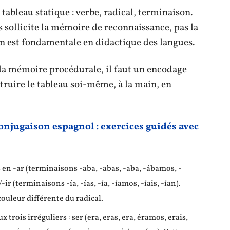
ableau statique : verbe, radical, terminaison.
sus sollicite la mémoire de reconnaissance, pas la
n est fondamentale en didactique des langues.
 la mémoire procédurale, il faut un encodage
uire le tableau soi-même, à la main, en
onjugaison espagnol : exercices guidés avec
 en -ar (terminaisons -aba, -abas, -aba, -ábamos, -
ir (terminaisons -ía, -ías, -ía, -íamos, -íais, -ían).
couleur différente du radical.
trois irréguliers : ser (era, eras, era, éramos, erais,