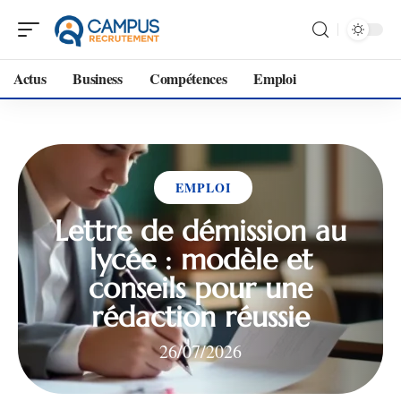
Actus
Business
Compétences
Emploi
EMPLOI
Lettre de démission au
lycée : modèle et
conseils pour une
rédaction réussie
26/07/2026