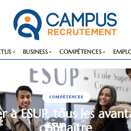
TUS
BUSINESS
COMPÉTENCES
EMPLO
COMPÉTENCES
r à ESUP, tous les avant
connaître