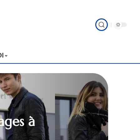
I
ages à