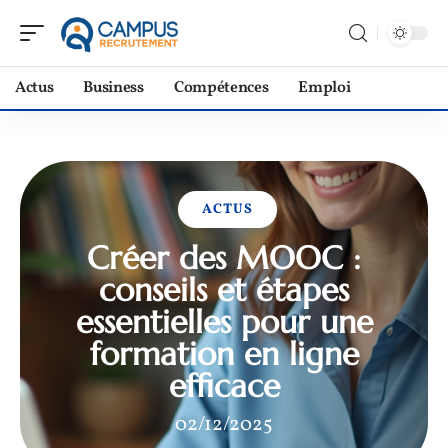
Actus
Business
Compétences
Emploi
ACTUS
Créer des MOOC :
conseils et étapes
essentielles pour une
formation en ligne
efficace
02/12/2025