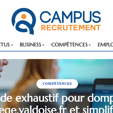
TUS
BUSINESS
COMPÉTENCES
EMPLO
COMPÉTENCES
de exhaustif pour dom
ge.valdoise.fr et simplifi