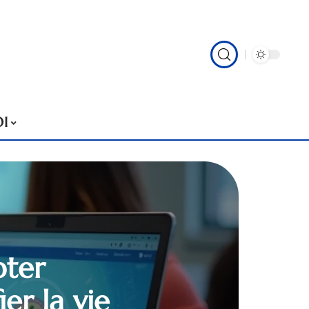
I
pter
er la vie