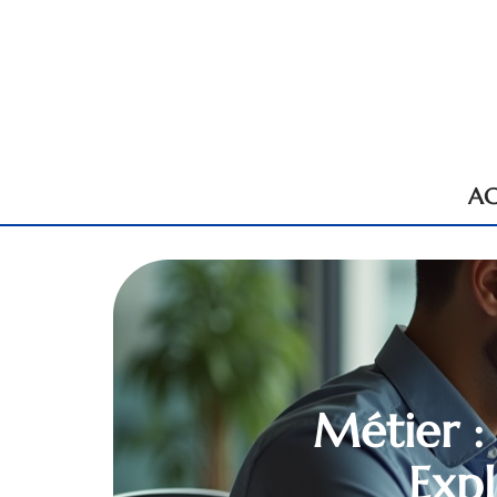
AC
Métier :
Expl