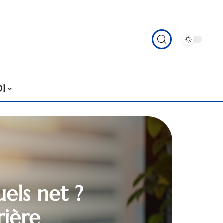
I
els net ?
rière