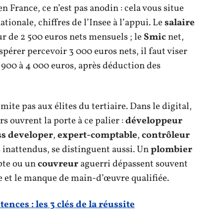
n France, ce n’est pas anodin : cela vous situe
ionale, chiffres de l’Insee à l’appui. Le
salaire
r de 2 500 euros nets mensuels ; le
Smic
net,
espérer percevoir 3 000 euros nets, il faut viser
 900 à 4 000 euros, après déduction des
imite pas aux élites du tertiaire. Dans le digital,
rs ouvrent la porte à ce palier :
développeur
ss developer
,
expert-comptable
,
contrôleur
s inattendus, se distinguent aussi. Un
plombier
pte ou un
couvreur
aguerri dépassent souvent
e et le manque de main-d’œuvre qualifiée.
ences : les 3 clés de la réussite