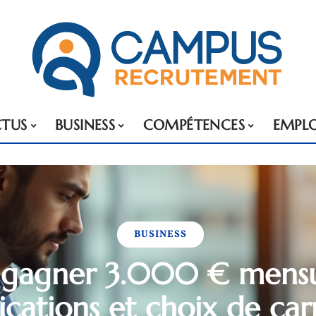
TUS
BUSINESS
COMPÉTENCES
EMPLO
BUSINESS
 gagner 3.000 € mensu
ications et choix de car