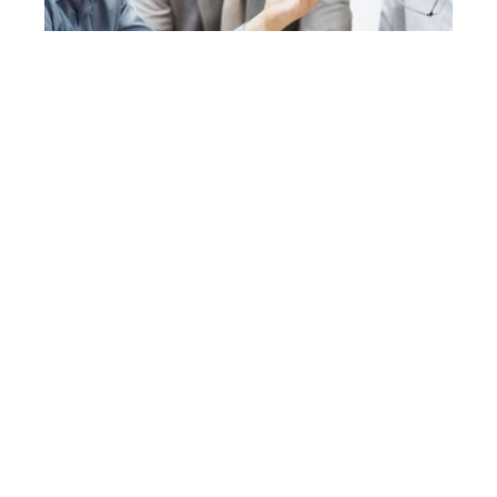
Pourquoi le manager doit-il se former
en ennéagramme ?
Contact
Mentions légales
Sitemap