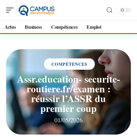
Actus
Business
Compétences
Emploi
COMPÉTENCES
Assr.education- securite-
routiere.fr/examen :
réussir l’ASSR du
premier coup
01/05/2026