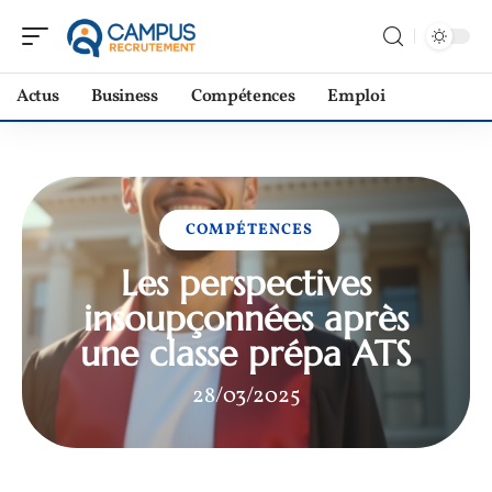
Actus
Business
Compétences
Emploi
COMPÉTENCES
Les perspectives
insoupçonnées après
une classe prépa ATS
28/03/2025